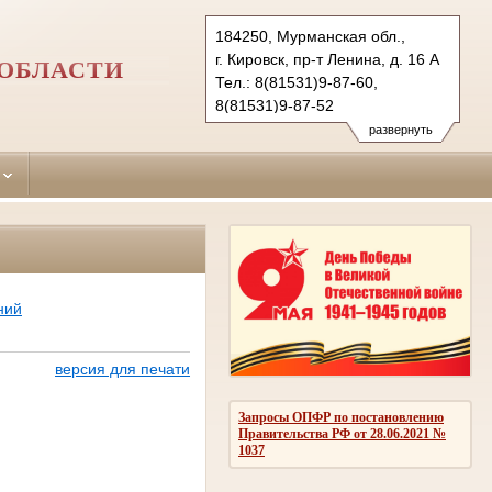
184250, Мурманская обл.,
г. Кировск, пр-т Ленина, д. 16 А
 ОБЛАСТИ
Тел.: 8(81531)9-87-60,
8(81531)9-87-52
kir.mrm@sudrf.ru
развернуть
ний
версия для печати
Запросы ОПФР по постановлению
Правительства РФ от 28.06.2021 №
1037