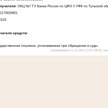
олучателя:
ОКЦ №7 ГУ Банка России по ЦФО // УФК по Тульской обла
017003983;
110;
учателя средств:
ударственная пошлина, уплачиваемая при обращении в суды
опубликовано 21.11.2024 12:57 (МСК), из